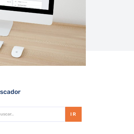
scador
IR