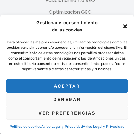
Posicionamiento SEO
Optimización GEO
Gestionar el consentimiento
Posicionamiento ASO
de las cookies
Campañas SEM
Para ofrecer las mejores experiencias, utilizamos tecnologías como las
Publicidad Programática y nativa
cookies para almacenar y/o acceder a la información del dispositivo. El
consentimiento de estas tecnologías nos permitirá procesar datos
Redes Sociales
como el comportamiento de navegación o las identificaciones únicas
en este sitio. No consentir o retirar el consentimiento, puede afectar
Social Media ADS
negativamente a ciertas características y funciones.
ACEPTAR
Google Partner
DENEGAR
VER PREFERENCIAS
Política de cookies
Aviso Legal y Privacidad
Aviso Legal y Privacidad